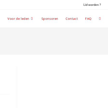
Lid worden ?
Toggl
Voor de leden
Sponsoren
Contact
FAQ
websi
searc