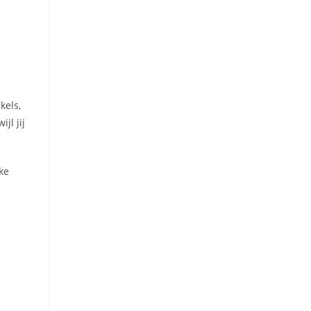
kels,
jl jij
ke