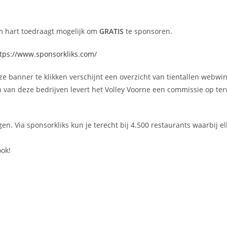
rm hart toedraagt mogelijk om
GRATIS
te sponsoren.
tps://www.sponsorkliks.com/
ze banner te klikken verschijnt een overzicht van tientallen webwin
van deze bedrijven levert het Volley Voorne een commissie op terwi
gen. Via sponsorkliks kun je terecht bij 4.500 restaurants waarbij el
ook!